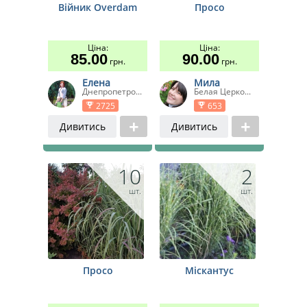
Війник Overdam
Просо
Ціна:
Ціна:
85.00
90.00
грн.
грн.
Елена
Мила
Днепропетро...
Белая Церко...
2725
653
Дивитись
Дивитись
10
2
шт.
шт.
Просо
Міскантус