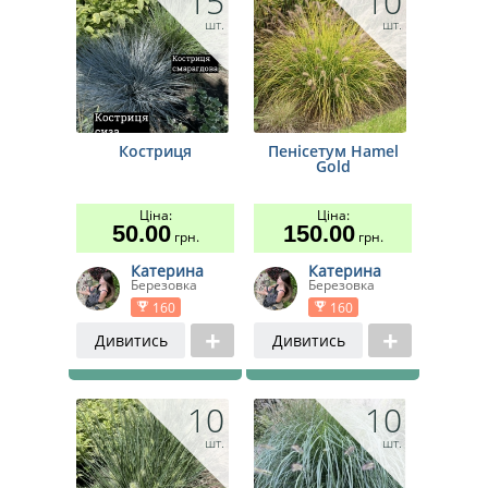
15
10
шт.
шт.
Костриця
Пенісетум Hamel
Gold
Ціна:
Ціна:
50.00
150.00
грн.
грн.
Катерина
Катерина
Березовка
Березовка
160
160
Дивитись
Дивитись
10
10
шт.
шт.