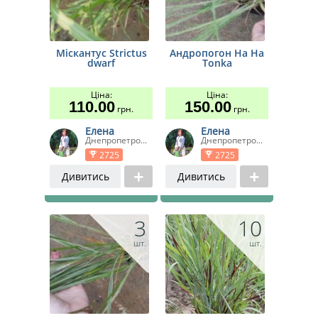
Міскантус Strictus
Андропогон Ha Ha
dwarf
Tonka
Ціна:
Ціна:
110.00
150.00
грн.
грн.
Елена
Елена
Днепропетро...
Днепропетро...
2725
2725
Дивитись
Дивитись
3
10
шт.
шт.