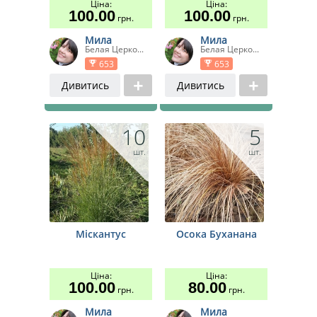
Ціна:
Ціна:
100.00
100.00
грн.
грн.
Мила
Мила
Белая Церко...
Белая Церко...
653
653
Дивитись
Дивитись
10
5
шт.
шт.
Міскантус
Осока Буханана
Ціна:
Ціна:
100.00
80.00
грн.
грн.
Мила
Мила