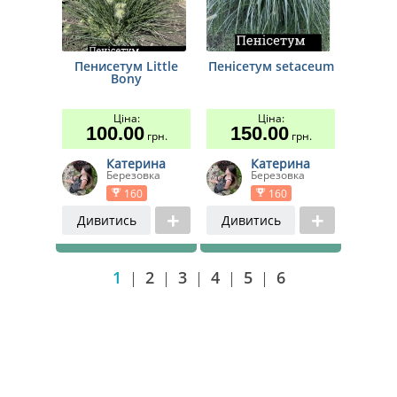
Пенисетум Little
Пенісетум setaceum
Bony
Ціна:
Ціна:
100.00
150.00
грн.
грн.
Катерина
Катерина
Березовка
Березовка
160
160
Дивитись
Дивитись
1
2
3
4
5
6
|
|
|
|
|