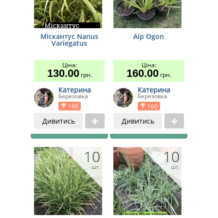
Міскантус Nanus
Аір Ogon
Variegatus
Ціна:
Ціна:
130.00
160.00
грн.
грн.
Катерина
Катерина
Березовка
Березовка
160
160
Дивитись
Дивитись
10
10
шт.
шт.