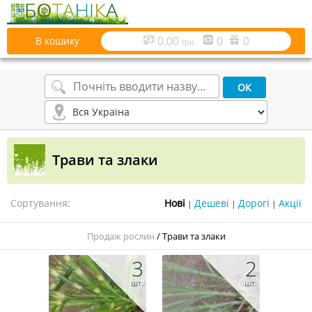
В кошику
0.00
0
0
грн.
Трави та злаки
Сортування:
|
|
|
Продаж рослин
/
Трави та злаки
3
2
шт.
шт.