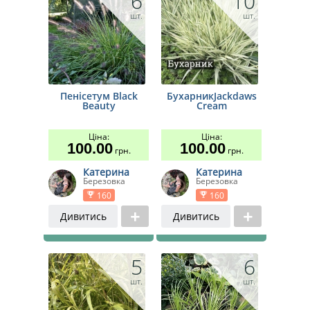
6
10
шт.
шт.
Пенісетум Black
БухарникJackdaws
Beauty
Cream
Ціна:
Ціна:
100.00
100.00
грн.
грн.
Катерина
Катерина
Березовка
Березовка
160
160
Дивитись
Дивитись
5
6
шт.
шт.