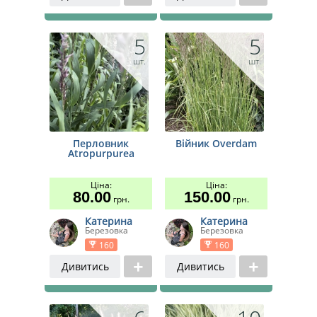
5
5
шт.
шт.
Перловник
Війник Overdam
Atropurpurea
Ціна:
Ціна:
80.00
150.00
грн.
грн.
Катерина
Катерина
Березовка
Березовка
160
160
Дивитись
Дивитись