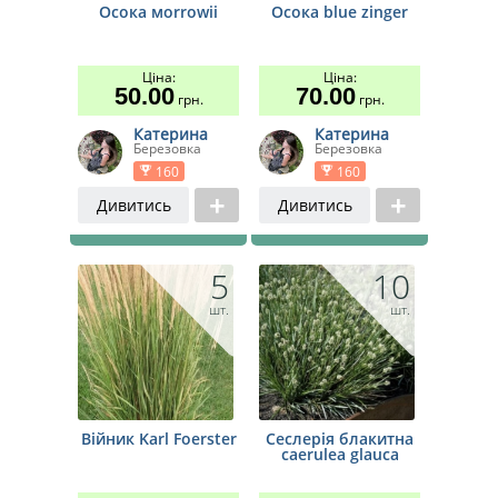
Осока моrrowii
Осока blue zinger
Ціна:
Ціна:
50.00
70.00
грн.
грн.
Катерина
Катерина
Березовка
Березовка
160
160
Дивитись
Дивитись
5
10
шт.
шт.
Війник Karl Foerster
Сеслерія блакитна
caerulea glauca