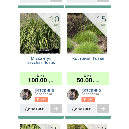
10
15
шт.
шт.
Міскантус
Костриця Готьє
sacchariflorus
Ціна:
Ціна:
100.00
50.00
грн.
грн.
Катерина
Катерина
Березовка
Березовка
160
160
Дивитись
Дивитись