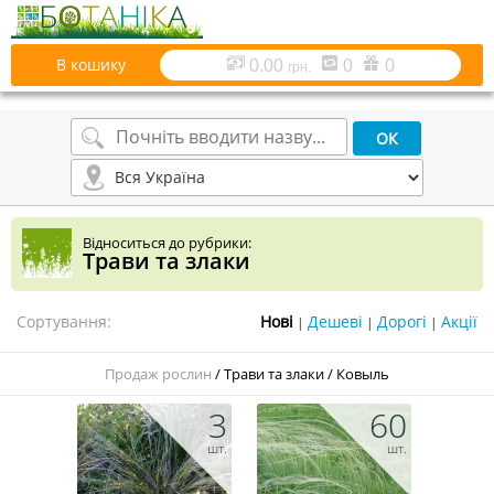
В кошику
0.00
0
0
грн.
Відноситься до рубрики:
Трави та злаки
Сортування:
|
|
|
Продаж рослин
/
Трави та злаки
/
Ковыль
3
60
шт.
шт.