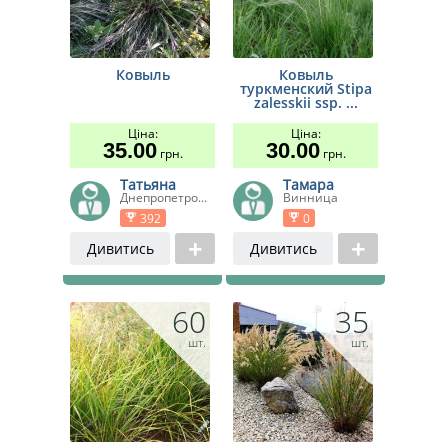
Ковыль
Ковыль
туркменский Stipa
zalesskii ssp. ...
Ціна:
Ціна:
35.00
30.00
грн.
грн.
Татьяна
Тамара
Днепропетро...
Винница
392
0
Дивитись
Дивитись
60
35
шт.
шт.