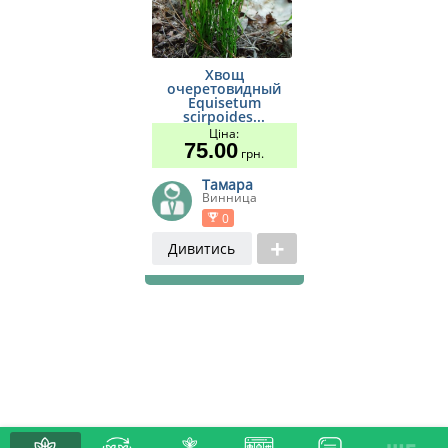
Хвощ
очеретовидный
Equisetum
scirpoides...
Ціна:
75.00
грн.
Тамара
Винница
0
Дивитись