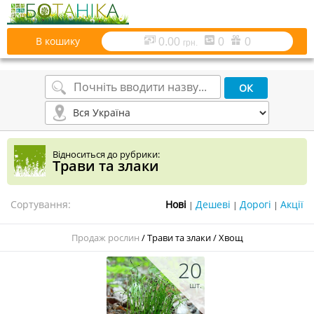
В кошику
0.00
0
0
грн.
Відноситься до рубрики:
Трави та злаки
Сортування:
|
|
|
Продаж рослин
/
Трави та злаки
/
Хвощ
20
шт.