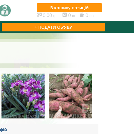
В кошику
позицій
0.00
0
0
грн.
шт
шт
+ ПОДАТИ ОБ'ЯВУ
фій