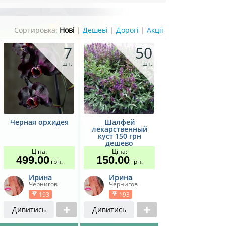
Сортировка:
Нові
|
Дешеві
|
Дорогі
|
Акції
7
50
шт.
шт.
Черная орхидея
Шалфей
лекарственный
куст 150 грн
дешево
Ціна:
Ціна:
499.00
150.00
грн.
грн.
Ирина
Ирина
Чернигов
Чернигов
193
193
Дивитись
Дивитись