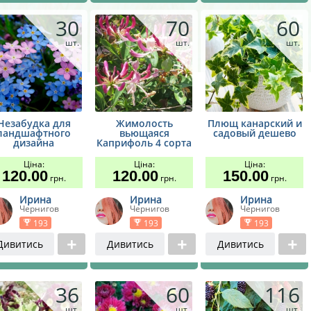
30
70
60
шт.
шт.
шт.
Незабудка для
Жимолость
Плющ канарский и
ландшафтного
вьющаяся
садовый дешево
дизайна
Каприфоль 4 сорта
Ціна:
Ціна:
Ціна:
120.00
120.00
150.00
грн.
грн.
грн.
Ирина
Ирина
Ирина
Чернигов
Чернигов
Чернигов
193
193
193
Дивитись
Дивитись
Дивитись
36
60
116
шт.
шт.
шт.