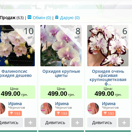
Продаж
(63)
Обмін
(0)
Дарую
(0)
|
|
10
8
6
шт.
шт.
шт.
Фалинопсис
Орхидея крупные
Орхидея очень
рхидея дешево
цветы
красивая
крупноцветковая
ф...
Ціна:
Ціна:
Ціна:
499.00
499.00
499.00
грн.
грн.
грн.
Ирина
Ирина
Ирина
Чернигов
Чернигов
Чернигов
193
193
193
Дивитись
Дивитись
Дивитись