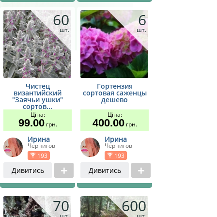
60
6
шт.
шт.
Чистец
Гортензия
византийский
сортовая саженцы
"Заячьи ушки"
дешево
сортов...
Ціна:
Ціна:
99.00
400.00
грн.
грн.
Ирина
Ирина
Чернигов
Чернигов
193
193
Дивитись
Дивитись
70
600
шт.
шт.