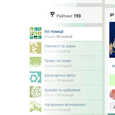
Рейтинг
193
Усі позиції
Усього
63 позиції
Плетисті та ліани
Усього
2 позиції
Трави та злаки
о
Усього
6 позицій
Багаторічні квіти
Усього
18 позицій
Бульби та цибулини
Усього
16 позицій
Чагарники вічнозелені
Усього
3 позиції