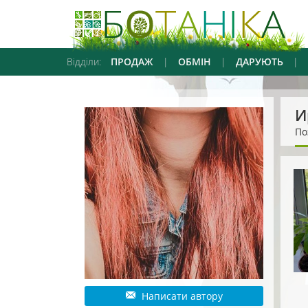
Відділи:
ПРОДАЖ
|
ОБМІН
|
ДАРУЮТЬ
|
И
По
Написати автору