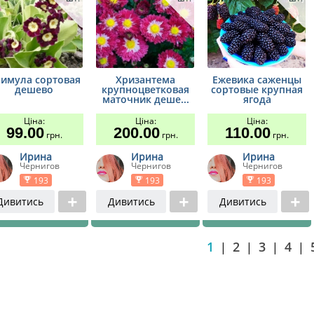
имула сортовая
Хризантема
Ежевика саженцы
дешево
крупноцветковая
сортовые крупная
маточник деше...
ягода
Ціна:
Ціна:
Ціна:
99.00
200.00
110.00
грн.
грн.
грн.
Ирина
Ирина
Ирина
Чернигов
Чернигов
Чернигов
193
193
193
Дивитись
Дивитись
Дивитись
1
2
3
4
|
|
|
|