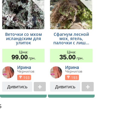
Веточки со мхом
Сфагнум лесной
исландским для
мох, ягель,
улиток
палочки с лиш...
Ціна:
Ціна:
99.00
35.00
грн.
грн.
Ирина
Ирина
Чернигов
Чернигов
193
193
Дивитись
Дивитись
5