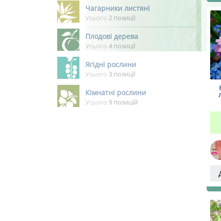
Чагарники листяні
Усього
2 позиції
Плодові дерева
Усього
4 позиції
Ягідні рослини
Усього
3 позиції
Кімнатні рослини
Усього
9 позицій