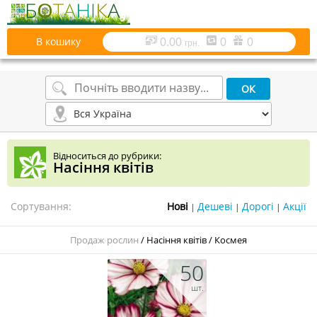
В кошику
0.00
0
0
грн.
Відноситься до рубрики:
Насіння квітів
Сортування:
|
|
|
Продаж рослин
/
Насіння квітів
/
Космея
50
шт.