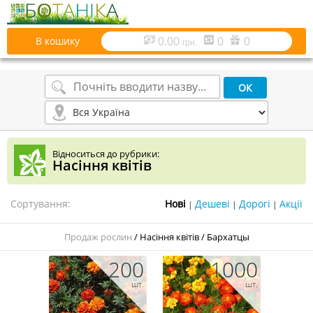
В кошику
0.00
0
0
грн.
Відноситься до рубрики:
Насіння квітів
Сортування:
|
|
|
Продаж рослин
/
Насіння квітів
/
Бархатцы
200
1000
шт.
шт.