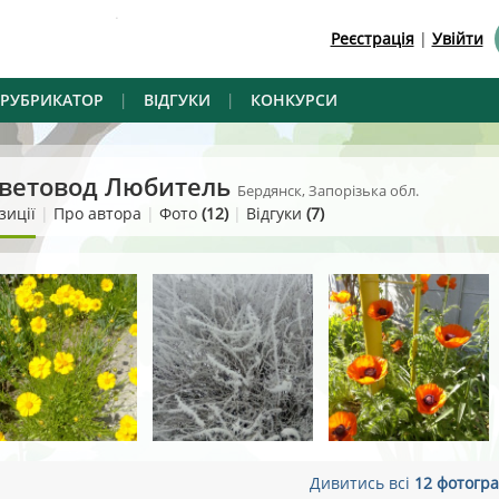
.
Реєстрація
|
Увійти
РУБРИКАТОР
|
ВІДГУКИ
|
КОНКУРСИ
ветовод Любитель
Бердянск, Запорізька обл.
зиції
|
Про автора
|
Фото
(12)
|
Відгуки
(7)
Дивитись всі
12 фотогра