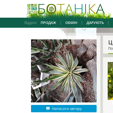
Відділи:
ПРОДАЖ
|
ОБМІН
|
ДАРУЮТЬ
|
Ц
По
Написати автору