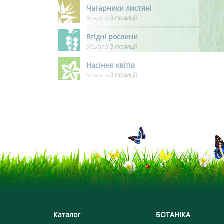
Чагарники листяні
Усього
3 позиції
Ягідні рослини
Усього
3 позиції
Насіння квітів
Усього
3 позиції
Каталог
БОТАНІКА