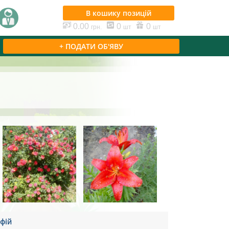
В кошику
позицій
0.00
0
0
грн.
шт
шт
+ ПОДАТИ ОБ'ЯВУ
фій