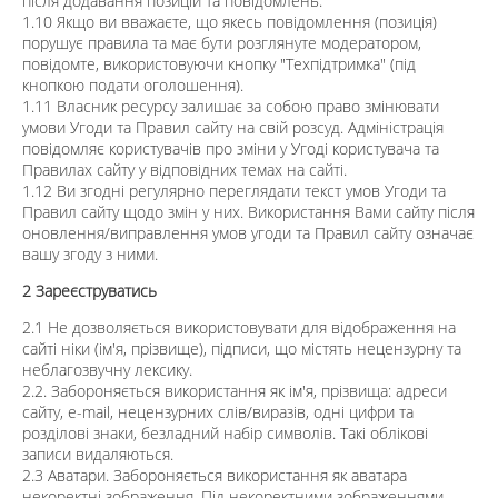
після додавання позицій та повідомлень.
1.10 Якщо ви вважаєте, що якесь повідомлення (позиція)
порушує правила та має бути розглянуте модератором,
повідомте, використовуючи кнопку "Техпідтримка" (під
кнопкою подати оголошення).
1.11 Власник ресурсу залишає за собою право змінювати
умови Угоди та Правил сайту на свій розсуд. Адміністрація
повідомляє користувачів про зміни у Угоді користувача та
Правилах сайту у відповідних темах на сайті.
1.12 Ви згодні регулярно переглядати текст умов Угоди та
Правил сайту щодо змін у них. Використання Вами сайту після
оновлення/виправлення умов угоди та Правил сайту означає
вашу згоду з ними.
2 Зареєструватись
2.1 Не дозволяється використовувати для відображення на
сайті ніки (ім'я, прізвище), підписи, що містять нецензурну та
неблагозвучну лексику.
2.2. Забороняється використання як ім'я, прізвища: адреси
сайту, e-mail, нецензурних слів/виразів, одні цифри та
розділові знаки, безладний набір символів. Такі облікові
записи видаляються.
2.3 Аватари. Забороняється використання як аватара
некоректні зображення. Під некоректними зображеннями