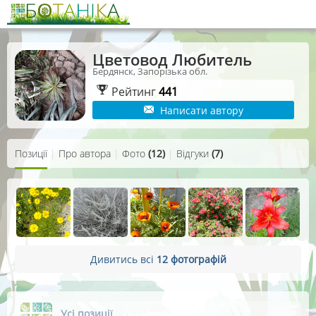
Цветовод Любитель
Бердянск, Запорізька обл.
Рейтинг
441
Написати автору
Позиції
|
Про автора
|
Фото
(12)
|
Відгуки
(7)
Дивитись всі
12 фотографій
Усі позиції