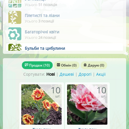
Усього
51 позиція
Плетисті та ліани
Усього
3 позиції
Багаторічні квіти
Усього
24 позиції
Бульби та цибулини
Усього
10 позицій
Хвойні дерева
Продаж
(10)
Обмін
(0)
Дарую
(0)
Усього
1 позиція
Сортувати:
Нові
|
Дешеві
|
Дорогі
|
Акції
Листяні дерева
Усього
4 позиції
10
10
шт.
шт.
Чагарники листяні
Усього
3 позиції
Ягідні рослини
Усього
3 позиції