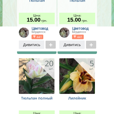
Тюльпан
Тюльпан
Насіння квітів
Усього
3 позиції
Ціна:
Ціна:
15.00
15.00
грн.
грн.
Цветовод
Цветовод
Бердянск
Бердянск
441
441
Дивитись
Дивитись
20
5
шт.
шт.
Тюльпан полный
Лилейник
Ціна:
Ціна: