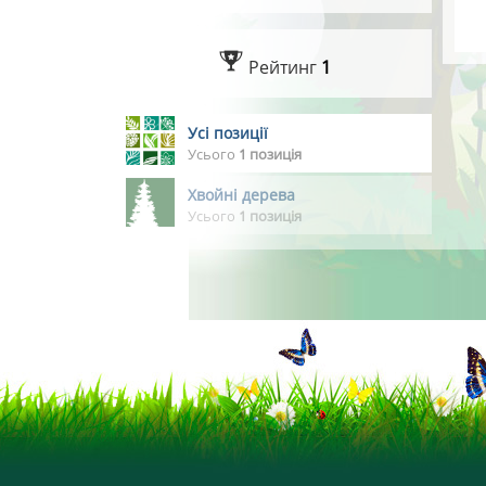
Рейтинг
1
Усі позиції
Усього
1 позиція
Хвойні дерева
Усього
1 позиція