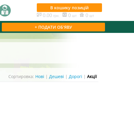
В кошику
позицій
0.00
0
0
грн.
шт
шт
+ ПОДАТИ ОБ'ЯВУ
Сортировка:
Нові
|
Дешеві
|
Дорогі
|
Акції