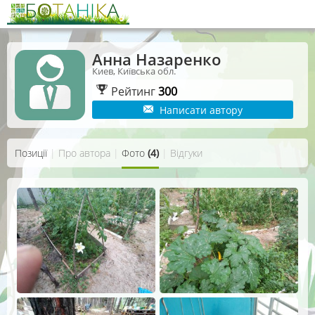
Анна Назаренко
Киев, Київська обл.
Рейтинг
300
Написати автору
Позиції
|
Про автора
|
Фото
(4)
|
Відгуки