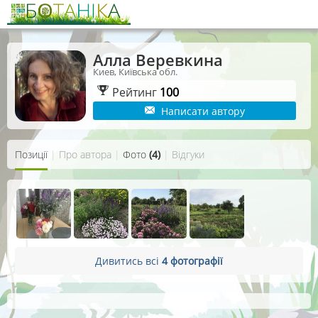
Алла Веревкина
Киев, Київська обл.
Рейтинг
100
Написати автору
Позиції
|
Про автора
|
Фото
(4)
|
Відгуки
Дивитись всі
4 фотографії