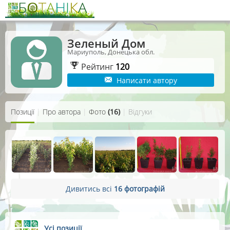
Зеленый Дом
Мариуполь, Донецька обл.
Рейтинг
120
Написати автору
Позиції
|
Про автора
|
Фото
(16)
|
Відгуки
Дивитись всі
16 фотографій
Усі позиції