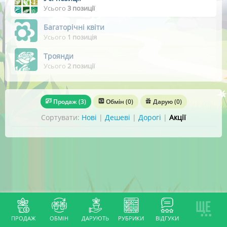
Усього
3 позиції
Багаторічні квіти
Усього
1 позиція
Троянди
Усього
2 позиції
Продаж
(3)
Обмін
(0)
Дарую
(0)
Сортувати:
Нові
|
Дешеві
|
Дорогі
|
Акції
ПРОДАЖ
ОБМІН
ДАРУЮТЬ
РУБРИКИ
ВІДГУКИ