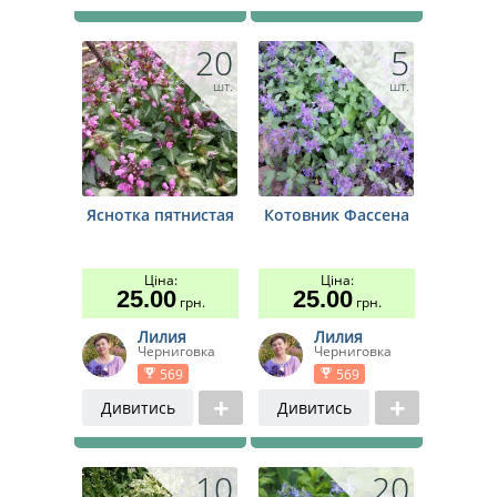
20
5
шт.
шт.
Яснотка пятнистая
Котовник Фассена
Ціна:
Ціна:
25.00
25.00
грн.
грн.
Лилия
Лилия
Черниговка
Черниговка
569
569
Дивитись
Дивитись
10
20