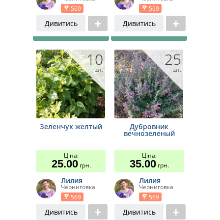
569
569
Дивитись
Дивитись
10
25
шт.
шт.
Зеленчук желтый
Дубровник
вечнозеленый
Ціна:
Ціна:
25.00
35.00
грн.
грн.
Лилия
Лилия
Черниговка
Черниговка
569
569
Дивитись
Дивитись