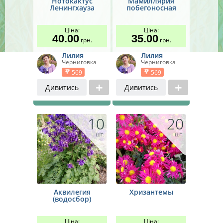
Нотокактус
Мамиллярия
Ягідні рослини
Ленингхауза
побегоносная
Усього
7 позицій
Кімнатні рослини
Ціна:
Ціна:
40.00
35.00
Усього
6 позицій
грн.
грн.
Лилия
Лилия
Троянди
Черниговка
Черниговка
Усього
3 позиції
569
569
Дивитись
Дивитись
10
20
шт.
шт.
Аквилегия
Хризантемы
(водосбор)
Ціна:
Ціна: