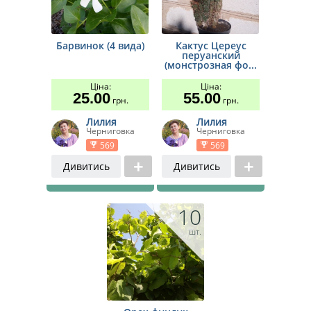
Барвинок (4 вида)
Кактус Цереус
перуанский
(монстрозная фо...
Ціна:
Ціна:
25.00
55.00
грн.
грн.
Лилия
Лилия
Черниговка
Черниговка
569
569
Дивитись
Дивитись
10
шт.