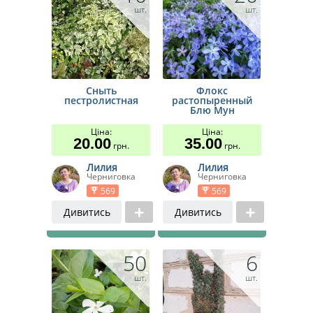
шт.
шт.
Сныть
Флокс
пестролистная
растопыренный
Блю Мун
Ціна:
Ціна:
20.00
35.00
грн.
грн.
Лилия
Лилия
Черниговка
Черниговка
569
569
Дивитись
Дивитись
50
6
шт.
шт.