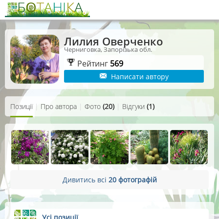
Лилия Оверченко
Черниговка, Запорізька обл.
Рейтинг
569
Написати автору
Позиції
|
Про автора
|
Фото
(20)
|
Відгуки
(1)
Дивитись всі
20 фотографій
Усі позиції