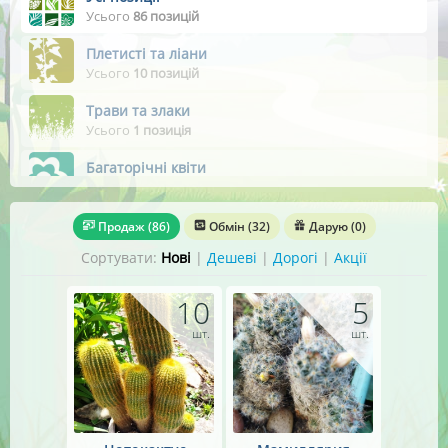
Усього
86 позицій
Плетисті та ліани
Усього
10 позицій
Трави та злаки
Усього
1 позиція
Багаторічні квіти
Усього
40 позицій
Листяні дерева
Продаж
(86)
Обмін
(32)
Дарую
(0)
Усього
1 позиція
Сортувати:
Нові
|
Дешеві
|
Дорогі
|
Акції
Чагарники вічнозелені
Усього
3 позиції
10
5
шт.
шт.
Чагарники листяні
Усього
14 позицій
Плодові дерева
Усього
1 позиція