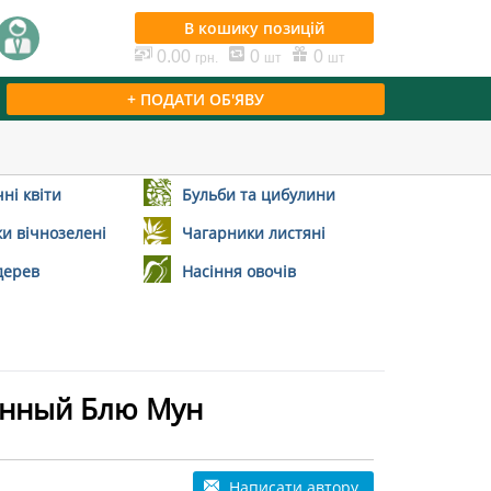
В кошику
позицій
0.00
0
0
грн.
шт
шт
+ ПОДАТИ ОБ'ЯВУ
ні квіти
Бульби та цибулини
и вічнозелені
Чагарники листяні
дерев
Насіння овочів
енный Блю Мун
Написати автору