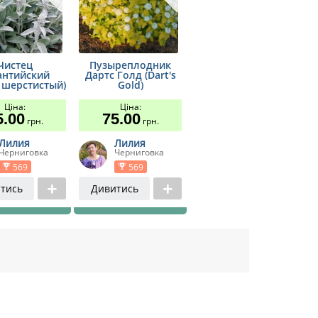
Чистец
Пузыреплодник
антийский
Дартс Голд (Dart's
с шерстистый)
Gold)
Ціна:
Ціна:
5.00
75.00
грн.
грн.
Лилия
Лилия
Черниговка
Черниговка
569
569
тись
Дивитись