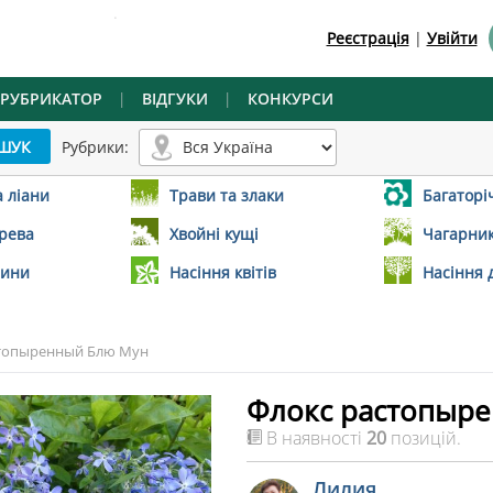
.
Реєстрація
|
Увійти
РУБРИКАТОР
|
ВІДГУКИ
|
КОНКУРСИ
Рубрики:
а ліани
Трави та злаки
Багаторіч
ерева
Хвойні кущі
Чагарник
лини
Насіння квітів
Насіння 
стопыренный Блю Мун
Флокс растопыр
В наявності
20
позицій.
Лилия