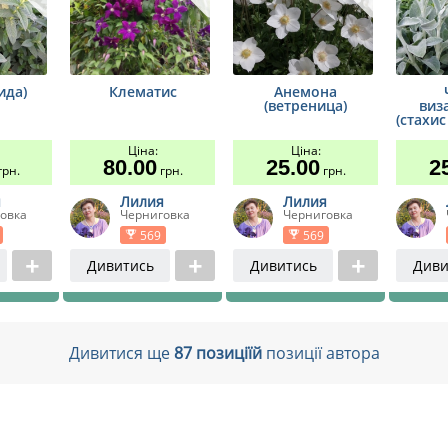
ида)
Клематис
Анемона
(ветреница)
виз
(стахи
Ціна:
Ціна:
80.00
25.00
2
рн.
грн.
грн.
я
Лилия
Лилия
овка
Черниговка
Черниговка
569
569
Дивитись
Дивитись
Диви
Дивитися ще
87 позиціїй
позиції автора