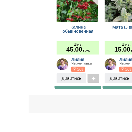
Калина
Мята (3 в
обыкновенная
Ціна:
Ціна:
45.00
15.00
грн.
г
Лилия
Лили
Черниговка
Черниг
569
569
Дивитись
Дивитись