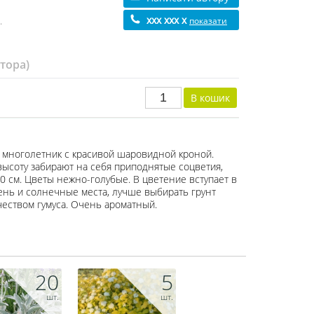
xxx xxx x
показати
.
втора)
многолетник с красивой шаровидной кроной.
ысоту забирают на себя приподнятые соцветия,
0 см. Цветы нежно-голубые. В цветение вступает в
ень и солнечные места, лучше выбирать грунт
еством гумуса. Очень ароматный.
20
5
шт.
шт.