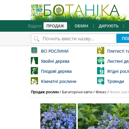
Відділи:
ПРОДАЖ
|
ОБМІН
|
ДАРУЮТЬ
|
ВСІ РОСЛИНИ
Плетисті т
Хвойні дерева
Листяні д
Плодові дерева
Ягідні рос
Кімнатні рослини
Троянди
Продаж рослин
/
Багаторічні квіти
/
Флокс
/
Флокс ра