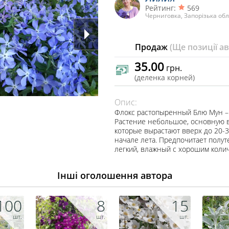
Рейтинг:
569
Черниговка, Запорізька обл
Продаж
(Ще позиції а
35.00
грн.
(деленка корней)
Опис:
Флокс растопыренный Блю Мун – 
Растение небольшое, основную в
которые вырастают вверх до 20-3
начале лета. Предпочитает полут
легкий, влажный с хорошим колич
Інші оголошення автора
100
8
15
шт.
шт.
шт.