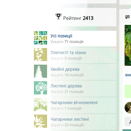
Рейтинг
2413
Усі позиції
Усього
71 позиція
Плетисті та ліани
Усього
5 позицій
Хвойні дерева
ви
Усього
18 позицій
Листяні дерева
Усього
21 позиція
Чагарники вічнозелені
Усього
1 позиція
Чагарники листяні
Усього
25 позицій