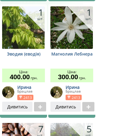
1
1
шт.
шт.
Эводия (еводія)
Магнолия Лебнера
Ціна:
Ціна:
400.00
300.00
грн.
грн.
Ирина
Ирина
Брацлав
Брацлав
2413
2413
Дивитись
Дивитись
7
5
шт.
шт.