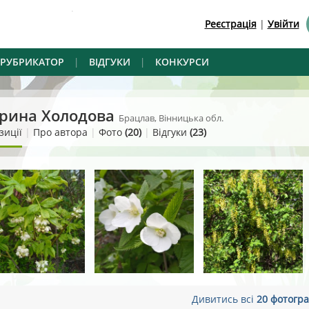
.
Реєстрація
|
Увійти
РУБРИКАТОР
|
ВІДГУКИ
|
КОНКУРСИ
рина Холодова
Брацлав, Вінницька обл.
зиції
|
Про автора
|
Фото
(20)
|
Відгуки
(23)
Дивитись всі
20 фотогра