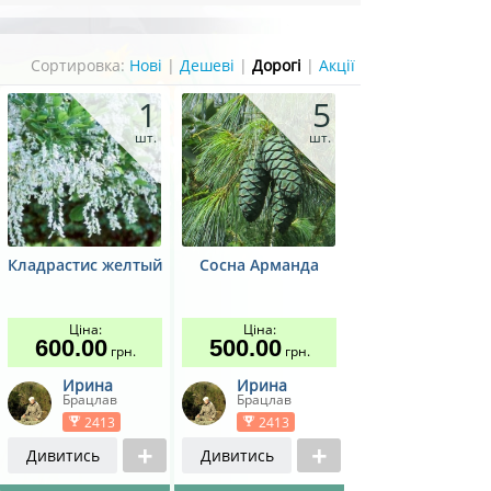
Сортировка:
Нові
|
Дешеві
|
Дорогі
|
Акції
1
5
шт.
шт.
Кладрастис желтый
Сосна Арманда
Ціна:
Ціна:
600.00
500.00
грн.
грн.
Ирина
Ирина
Брацлав
Брацлав
2413
2413
Дивитись
Дивитись