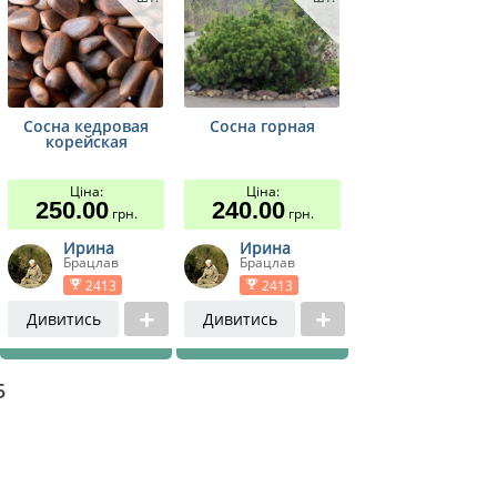
Сосна кедровая
Сосна горная
корейская
Ціна:
Ціна:
250.00
240.00
грн.
грн.
Ирина
Ирина
Брацлав
Брацлав
2413
2413
Дивитись
Дивитись
5