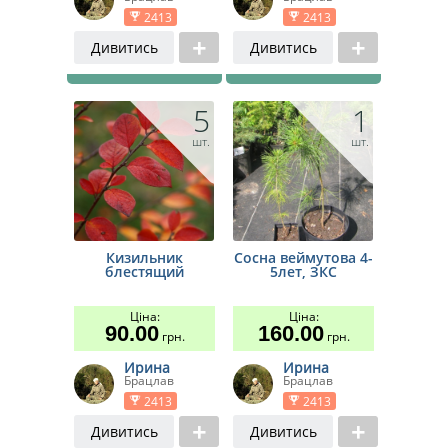
2413
2413
Дивитись
Дивитись
5
1
шт.
шт.
Кизильник
Сосна веймутова 4-
блестящий
5лет, ЗКС
Ціна:
Ціна:
90.00
160.00
грн.
грн.
Ирина
Ирина
Брацлав
Брацлав
2413
2413
Дивитись
Дивитись