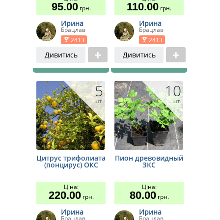
95.00
110.00
грн.
грн.
Ирина
Ирина
Брацлав
Брацлав
2413
2413
Дивитись
Дивитись
5
10
шт.
шт.
Цитрус трифолиата
Пион древовидный
(понцирус) ОКС
ЗКС
Ціна:
Ціна:
220.00
80.00
грн.
грн.
Ирина
Ирина
Брацлав
Брацлав