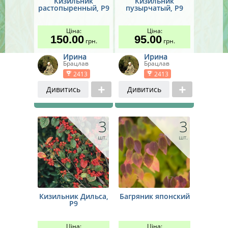
Кизильник
Кизильник
растопыренный, Р9
пузырчатый, Р9
Ціна:
Ціна:
150.00
95.00
грн.
грн.
Ирина
Ирина
Брацлав
Брацлав
2413
2413
Дивитись
Дивитись
3
3
шт.
шт.
Кизильник Дильса,
Багряник японский
Р9
Ціна:
Ціна: