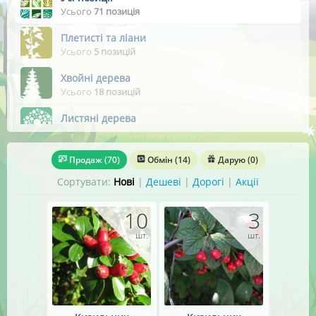
Усього
71 позиція
Плетисті та ліани
Усього
5 позицій
Хвойні дерева
Усього
18 позицій
Листяні дерева
Усього
21 позиція
Чагарники вічнозелені
Продаж
(70)
Обмін
(14)
Дарую
(0)
Усього
1 позиція
Сортувати:
Нові
|
Дешеві
|
Дорогі
|
Акції
Чагарники листяні
Усього
25 позицій
10
3
шт.
шт.
Плодові дерева
Усього
1 позиція