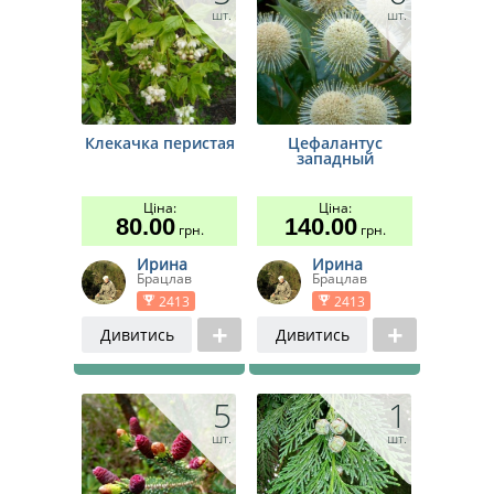
шт.
шт.
Клекачка перистая
Цефалантус
западный
Ціна:
Ціна:
80.00
140.00
грн.
грн.
Ирина
Ирина
Брацлав
Брацлав
2413
2413
Дивитись
Дивитись
5
1
шт.
шт.