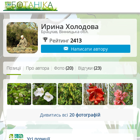
Ирина Холодова
Брацлав, Вінницька обл.
Рейтинг
2413
Написати автору
Позиції
|
Про автора
|
Фото
(20)
|
Відгуки
(23)
Дивитись всі
20 фотографій
Усі позиції