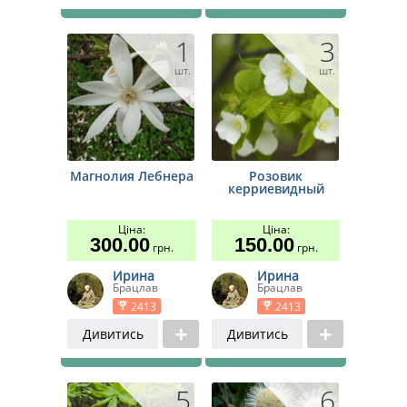
1
3
шт.
шт.
Магнолия Лебнера
Розовик
керриевидный
Ціна:
Ціна:
300.00
150.00
грн.
грн.
Ирина
Ирина
Брацлав
Брацлав
2413
2413
Дивитись
Дивитись
5
6