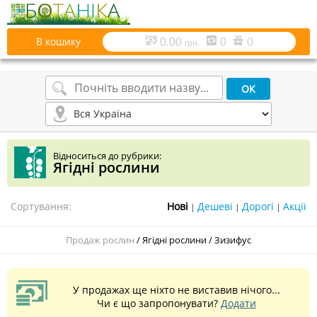
В кошику
0.00
0
0
грн.
Відноситься до рубрики:
Ягідні рослини
Сортування:
|
|
|
Продаж рослин
/
Ягідні рослини
/
Зизифус
У продажах ще ніхто не виставив нічого...
Чи є що запропонувати?
Додати