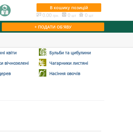
В кошику
позицій
0.00
0
0
грн.
шт
шт
+ ПОДАТИ ОБ'ЯВУ
ні квіти
Бульби та цибулини
и вічнозелені
Чагарники листяні
дерев
Насіння овочів