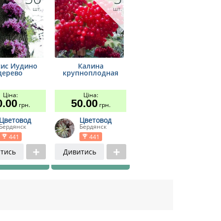
шт.
шт.
ис Иудино
Калина
дерево
крупноплодная
Ціна:
Ціна:
0.00
50.00
грн.
грн.
Цветовод
Цветовод
Бердянск
Бердянск
441
441
тись
Дивитись