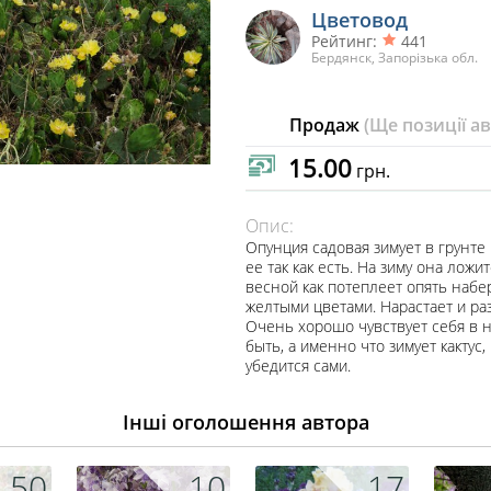
Цветовод
Рейтинг:
441
Бердянск, Запорізька обл.
Продаж
(Ще позиції а
15.00
грн.
Опис:
Опунция садовая зимует в грунте
ее так как есть. На зиму она лож
весной как потеплеет опять набер
желтыми цветами. Нарастает и ра
Очень хорошо чувствует себя в н
быть, а именно что зимует кактус
убедится сами.
Інші оголошення автора
50
10
17