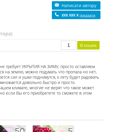
Написати автору
xxx xxx x
показати
втора)
 не требует УКРЫТИЯ НА ЗИМУ, просто оставляем
ится на землю, можно подумать что пропала но нет,
ется сил и ушки поднимутся, к лету будет радовать
змножается довольно быстро и просто.
ашем климате, многие не верят что такое может
, но если Вы его приобретете то сможете в этом
50
5