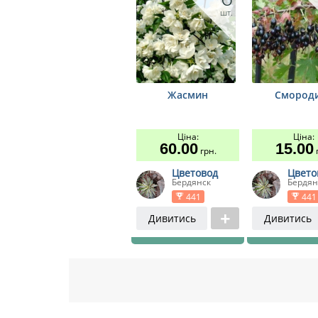
шт.
Жасмин
Смород
Ціна:
Ціна:
60.00
15.00
грн.
г
Цветовод
Цвето
Бердянск
Бердян
441
441
Дивитись
Дивитись