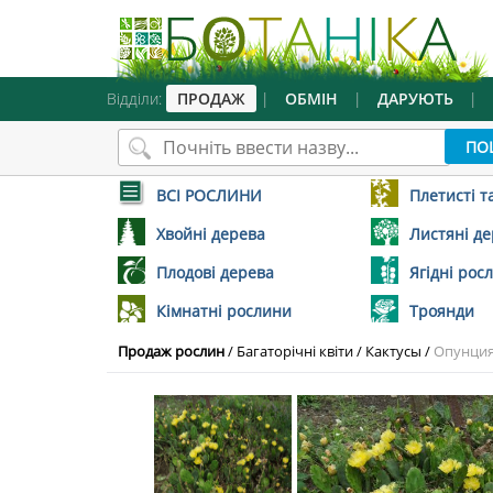
Відділи:
ПРОДАЖ
|
ОБМІН
|
ДАРУЮТЬ
|
ВСІ РОСЛИНИ
Плетисті т
Хвойні дерева
Листяні д
Плодові дерева
Ягідні рос
Кімнатні рослини
Троянди
Продаж рослин
/
Багаторічні квіти
/
Кактусы
/
Опунция