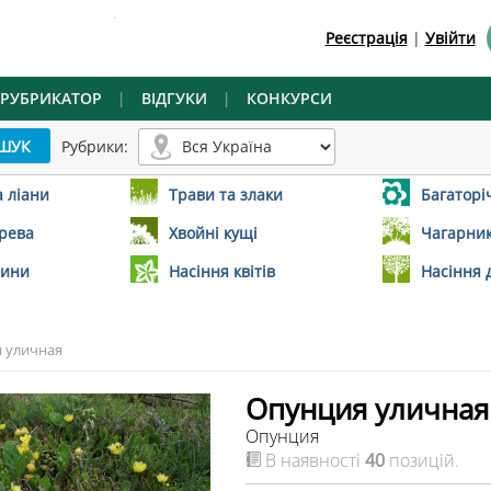
.
Реєстрація
|
Увійти
РУБРИКАТОР
|
ВІДГУКИ
|
КОНКУРСИ
Рубрики:
а ліани
Трави та злаки
Багаторіч
ерева
Хвойні кущі
Чагарник
лини
Насіння квітів
Насіння 
 уличная
Опунция уличная
Опунция
В наявності
40
позицій.