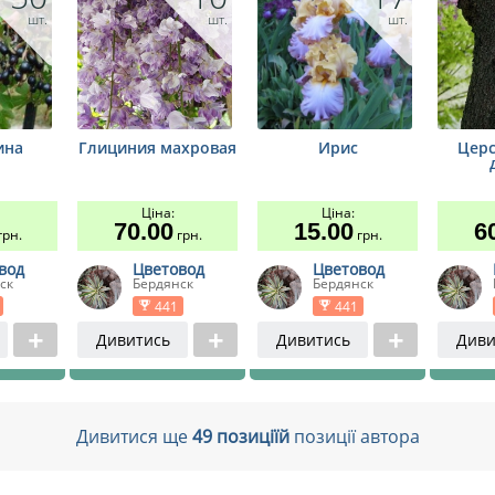
шт.
шт.
шт.
ина
Глициния махровая
Ирис
Церс
Ціна:
Ціна:
70.00
15.00
6
рн.
грн.
грн.
вод
Цветовод
Цветовод
ск
Бердянск
Бердянск
441
441
Дивитись
Дивитись
Диви
Дивитися ще
49 позиціїй
позиції автора