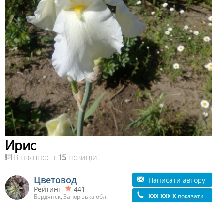
Ирис
В наявності
15
позицій.
Цветовод
Написати автору
Рейтинг:
441
xxx xxx x
показати
Бердянск, Запорізька обл.