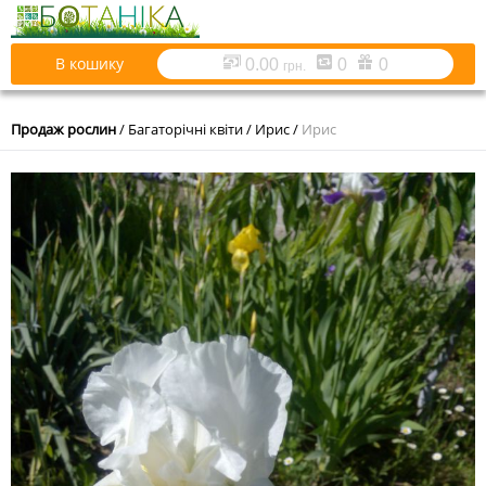
В кошику
0.00
0
0
грн.
Продаж рослин
/
Багаторічні квіти
/
Ирис
/
Ирис