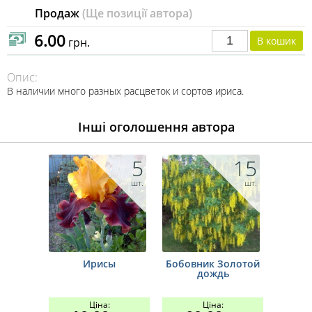
Продаж
(Ще позиції автора)
6.00
грн.
Опис:
В наличии много разных расцветок и сортов ириса.
Інші оголошення автора
5
15
шт.
шт.
Ирисы
Бобовник Золотой
дождь
Ціна:
Ціна: