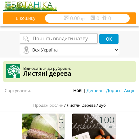
В кошику
0.00
0
0
грн.
Відноситься до рубрики:
Листяні дерева
Сортування:
|
|
|
Продаж рослин
/
Листяні дерева
/
дуб
5
100
шт.
шт.