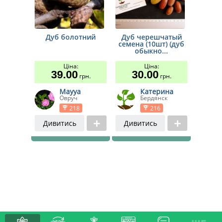
Дуб болотний
Дуб черешчатый
семена (10шт) (дуб
обыкно...
Ціна:
Ціна:
39.00
30.00
грн.
грн.
Mayya
Катерина
Овруч
Бердянск
218
216
Дивитись
Дивитись