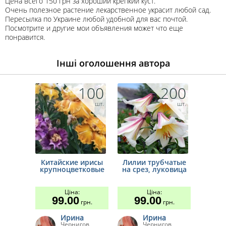
Цена всего 150 грн за хороший крепкий куст.
Очень полезное растение лекарственное украсит любой сад.
Пересылка по Украине любой удобной для вас почтой.
Посмотрите и другие мои объявления может что еще
понравится.
Інші оголошення автора
100
200
шт.
шт.
Китайские ирисы
Лилии трубчатые
крупноцветковые
на срез, луковица
Ціна:
Ціна:
99.00
99.00
грн.
грн.
Ирина
Ирина
Чернигов
Чернигов