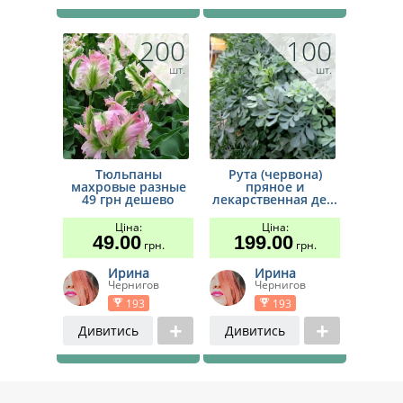
200
100
шт.
шт.
Тюльпаны
Рута (червона)
махровые разные
пряное и
49 грн дешево
лекарственная де...
Ціна:
Ціна:
49.00
199.00
грн.
грн.
Ирина
Ирина
Чернигов
Чернигов
193
193
Дивитись
Дивитись