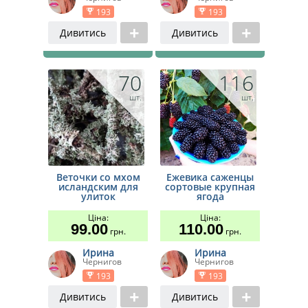
193
193
Дивитись
Дивитись
70
116
шт.
шт.
Веточки со мхом
Ежевика саженцы
исландским для
сортовые крупная
улиток
ягода
Ціна:
Ціна:
99.00
110.00
грн.
грн.
Ирина
Ирина
Чернигов
Чернигов
193
193
Дивитись
Дивитись