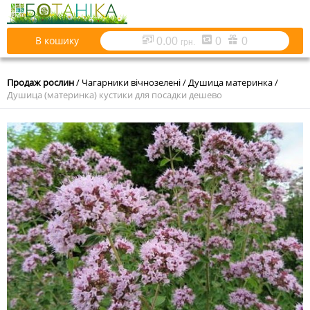
В кошику
0.00
0
0
грн.
Продаж рослин
/
Чагарники вічнозелені
/
Душица материнка
/
Душица (материнка) кустики для посадки дешево