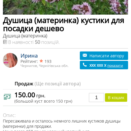
Душица (материнка) кустики для
посадки дешево
Душица (материнка)
В наявності
50
позицій.
Ирина
Написати автору
Рейтинг:
193
xxx xxx x
показати
Чернигов, Чернігівська обл.
Продаж
(Ще позиції автора)
150.00
грн.
(большой куст всего 150 грн)
Опис:
Пересаживала и осталось немного лишних кустиков душицы
(материнки) для продажи.