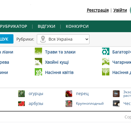
.
Реєстрація
|
Увійти
РУБРИКАТОР
|
ВІДГУКИ
|
КОНКУРСИ
Рубрики:
а ліани
Трави та злаки
Багаторіч
ерева
Хвойні кущі
Чагарник
лини
Насіння квітів
Насіння 
Экз
огурцы
перец
рас
арбузы
Чес
Крупноплодный
Со