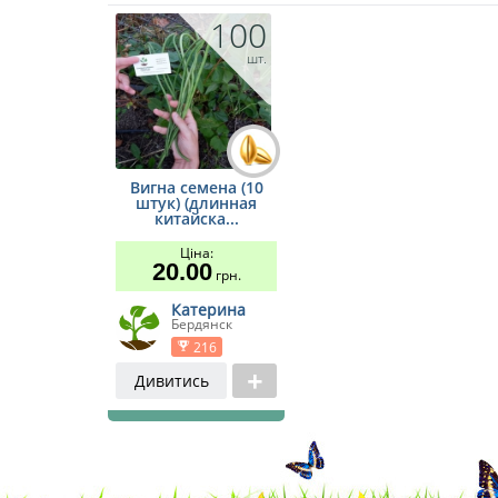
100
шт.
Вигна семена (10
штук) (длинная
китайска...
Ціна:
20.00
грн.
Катерина
Бердянск
216
Дивитись