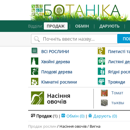
Відділи:
ПРОДАЖ
|
ОБМІН
|
ДАРУЮТЬ
|
ВСІ РОСЛИНИ
Плетисті т
Хвойні дерева
Листяні д
Плодові дерева
Ягідні рос
Кімнатні рослини
Троянди
Томат
Насіння
овочів
тыквы
Продаж
(1)
Обмін
(0)
Дарують
(0)
|
|
Продаж рослин
/
Насіння овочів
/
Вигна