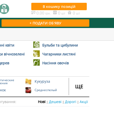
В кошику
позицій
0.00
0
0
грн.
шт
шт
+ ПОДАТИ ОБ'ЯВУ
ні квіти
Бульби та цибулини
и вічнозелені
Чагарники листяні
дерев
Насіння овочів
отические
Кукуруза
тения
ЩЕ
нок
Среднеспелый
ртування:
|
|
|