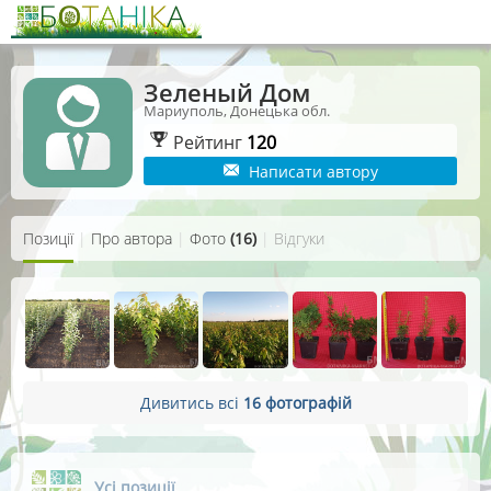
Зеленый Дом
Мариуполь, Донецька обл.
Рейтинг
120
Написати автору
Позиції
|
Про автора
|
Фото
(16)
|
Відгуки
Дивитись всі
16 фотографій
Усі позиції