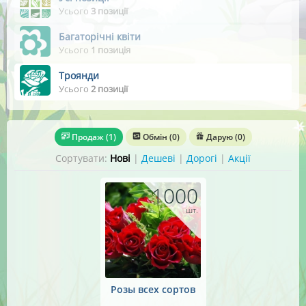
Усього
3 позиції
Багаторічні квіти
Усього
1 позиція
Троянди
Усього
2 позиції
Продаж
(1)
Обмін
(0)
Дарую
(0)
Сортувати:
Нові
|
Дешеві
|
Дорогі
|
Акції
1000
шт.
Розы всех сортов