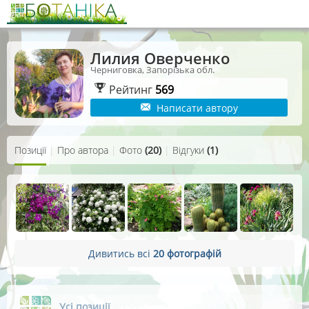
Лилия Оверченко
Черниговка, Запорізька обл.
Рейтинг
569
Написати автору
Позиції
|
Про автора
|
Фото
(20)
|
Відгуки
(1)
Дивитись всі
20 фотографій
Усі позиції