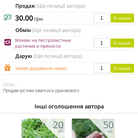
Продаж
(Ще позиції автора)
30.00
грн.
Обмін
(Ще позиції автора)
Меняю на пестролистные
растения и пряности
Дарую
(Ще позиції автора)
Умови дарування немає.
Опис:
Продам кустики кампсиса оранжевого
Інші оголошення автора
20
50
шт.
шт.