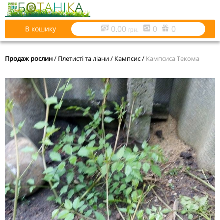
В кошику
0.00
0
0
грн.
Продаж рослин
/
Плетисті та ліани
/
Кампсис
/
Кампсиса Текома