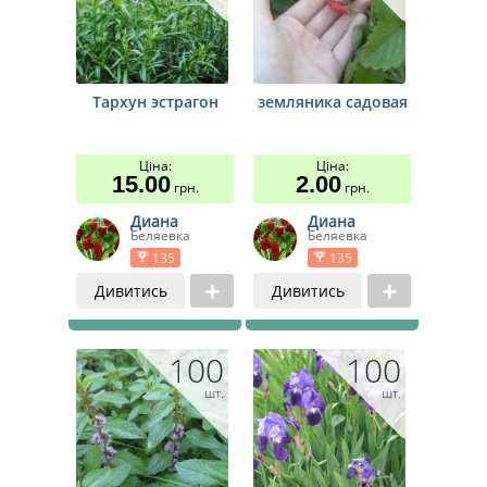
Тархун эстрагон
земляника садовая
Ціна:
Ціна:
15.00
2.00
грн.
грн.
Диана
Диана
Беляевка
Беляевка
135
135
Дивитись
Дивитись
100
100
шт.
шт.