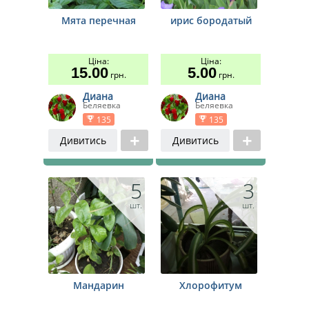
Мята перечная
ирис бородатый
Ціна:
Ціна:
15.00
5.00
грн.
грн.
Диана
Диана
Беляевка
Беляевка
135
135
Дивитись
Дивитись
5
3
шт.
шт.
Мандарин
Хлорофитум