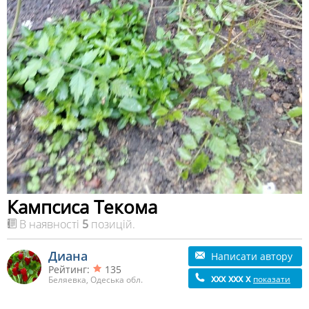
Кампсиса Текома
В наявності
5
позицій.
Диана
Написати автору
Рейтинг:
135
xxx xxx x
показати
Беляевка, Одеська обл.