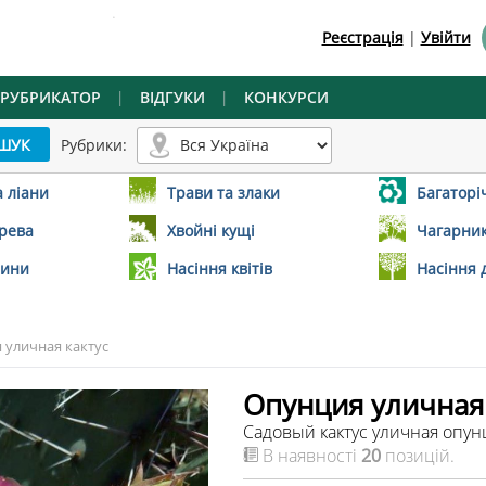
.
Реєстрація
|
Увійти
РУБРИКАТОР
|
ВІДГУКИ
|
КОНКУРСИ
Рубрики:
а ліани
Трави та злаки
Багаторіч
ерева
Хвойні кущі
Чагарник
лини
Насіння квітів
Насіння 
 уличная кактус
Опунция уличная 
Садовый кактус уличная опу
В наявності
20
позицій.