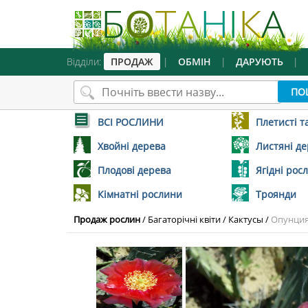
Відділи:
ПРОДАЖ
|
ОБМІН
|
ДАРУЮТЬ
|
ВСІ РОСЛИНИ
Плетисті т
Хвойні дерева
Листяні д
Плодові дерева
Ягідні рос
Кімнатні рослини
Троянди
Продаж рослин
/
Багаторічні квіти
/
Кактусы
/
Опунция