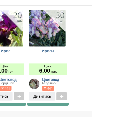
20
30
шт.
шт.
Ирис
Ирисы
Ціна:
Ціна:
.00
6.00
грн.
грн.
Цветовод
Цветовод
Бердянск
Бердянск
441
441
тись
Дивитись