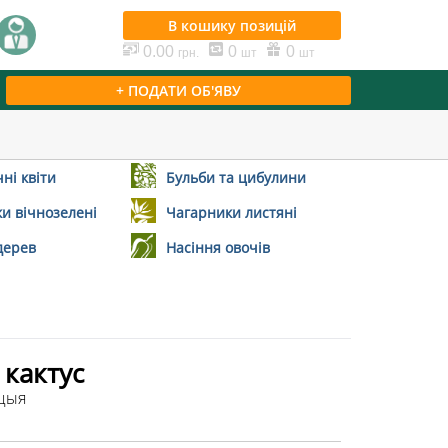
В кошику
позицій
0.00
0
0
грн.
шт
шт
+ ПОДАТИ ОБ'ЯВУ
ні квіти
Бульби та цибулини
и вічнозелені
Чагарники листяні
дерев
Насіння овочів
кактус
нцыя