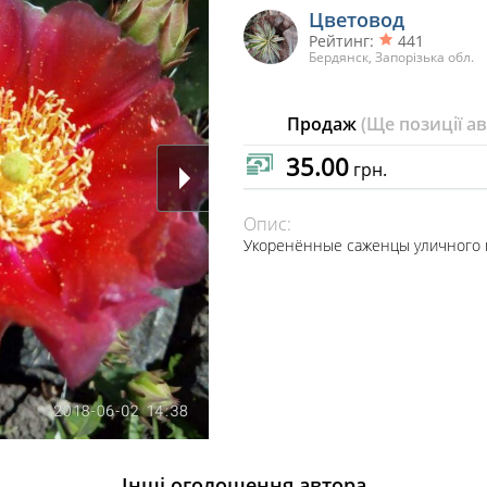
Цветовод
Рейтинг:
441
Бердянск, Запорізька обл.
Продаж
(Ще позиції а
35.00
грн.
Опис:
Укоренённые саженцы уличного ка
Інші оголошення автора