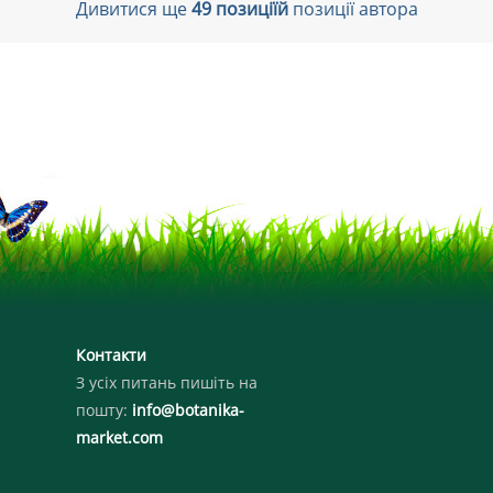
Дивитися ще
49 позиціїй
позиції автора
Контакти
З усіх питань пишіть на
пошту:
info@botanika-
market.com