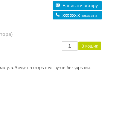
Написати автору
xxx xxx x
показати
втора)
ктуса. Зимует в открытом грунте без укрытия.