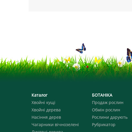
Каталог
БОТАНІКА
Хвойні кущі
Продаж рослин
Хвойні дерева
Обмін рослин
Насіння дерев
Рослини дарують
Чагарники вічнозелені
Рубрикатор
Листяні дерева