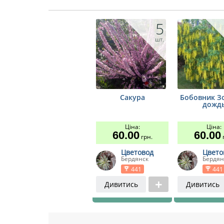
5
шт.
Сакура
Бобовник З
дожд
Ціна:
Ціна:
60.00
60.00
грн.
г
Цветовод
Цвето
Бердянск
Бердян
441
441
Дивитись
Дивитись