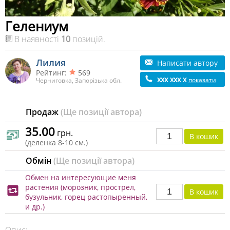
Гелениум
В наявності
10
позицій.
Лилия
Написати автору
Рейтинг:
569
xxx xxx x
показати
Черниговка, Запорізька обл.
Продаж
(Ще позиції автора)
35.00
грн.
(деленка 8-10 см.)
Обмін
(Ще позиції автора)
Обмен на интересующие меня
растения (морозник, прострел,
бузульник, горец растопыренный,
и др.)
Опис: