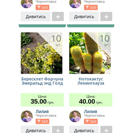
Черниговка
Черниговка
569
569
Дивитись
Дивитись
10
10
шт.
шт.
Бересклет Форчуна
Нотокактус
Эмеральд энд Голд
Ленингхауза
Ціна:
Ціна:
35.00
40.00
грн.
грн.
Лилия
Лилия
Черниговка
Черниговка
569
569
Дивитись
Дивитись