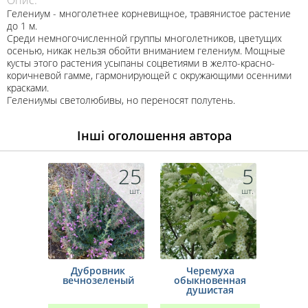
Гелениум - многолетнее корневищное, травянистое растение
до 1 м.
Среди немногочисленной группы многолетников, цветущих
осенью, никак нельзя обойти вниманием гелениум. Мощные
кусты этого растения усыпаны соцветиями в желто-красно-
коричневой гамме, гармонирующей с окружающими осенними
красками.
Гелениумы светолюбивы, но переносят полутень.
Інші оголошення автора
25
5
шт.
шт.
Дубровник
Черемуха
вечнозеленый
обыкновенная
душистая