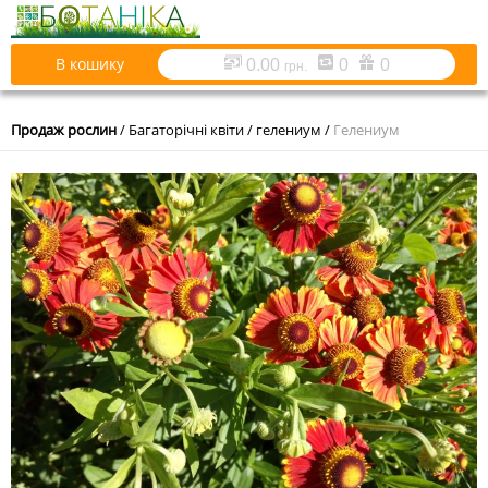
В кошику
0.00
0
0
грн.
Продаж рослин
/
Багаторічні квіти
/
гелениум
/
Гелениум