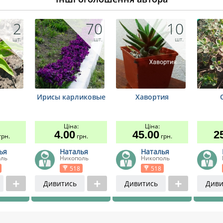
2
70
10
шт.
шт.
шт.
Ирисы карликовые
Хавортия
Ціна:
Ціна:
4.00
45.00
2
рн.
грн.
грн.
ья
Наталья
Наталья
оль
Никополь
Никополь
518
518
Дивитись
Дивитись
Диви