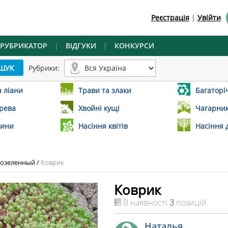
.
Реєстрація
|
Увійти
РУБРИКАТОР
|
ВІДГУКИ
|
КОНКУРСИ
Рубрики:
а ліани
Трави та злаки
Багаторіч
ерева
Хвойні кущі
Чагарник
лини
Насіння квітів
Насіння 
нозеленный
/
Коврик
Коврик
В наявності
3
позицій.
Наталья