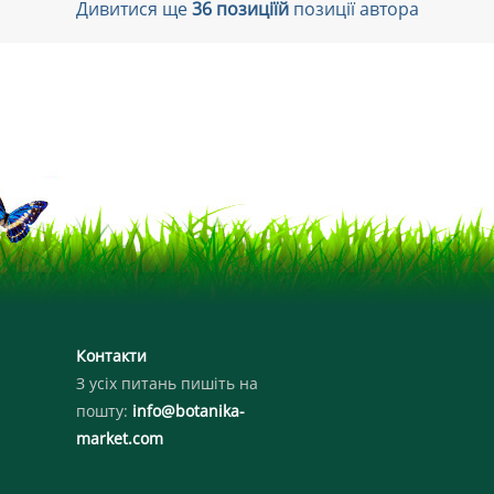
Дивитися ще
36 позиціїй
позиції автора
Контакти
З усіх питань пишіть на
пошту:
info@botanika-
market.com