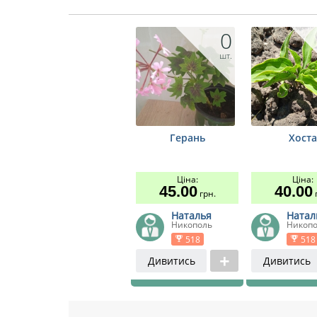
0
шт.
Герань
Хоста
Ціна:
Ціна:
45.00
40.00
грн.
г
Наталья
Натал
Никополь
Никоп
518
518
Дивитись
Дивитись