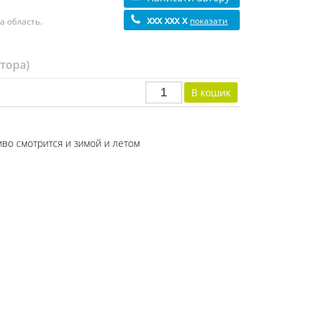
xxx xxx x
показати
а область.
втора)
во смотрится и зимой и летом