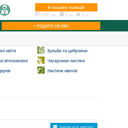
В кошику
позицій
0.00
0
0
грн.
шт
шт
+ ПОДАТИ ОБ'ЯВУ
ні квіти
Бульби та цибулини
и вічнозелені
Чагарники листяні
дерев
Насіння овочів
Написати автору