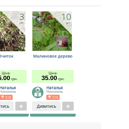
3
10
шт.
шт.
Очиток
Малиновое дерево
Ціна:
Ціна:
5.00
35.00
грн.
грн.
Наталья
Наталья
Никополь
Никополь
518
518
тись
Дивитись