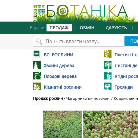
Відділи:
ПРОДАЖ
|
ОБМІН
|
ДАРУЮТЬ
|
ВСІ РОСЛИНИ
Плетисті т
Хвойні дерева
Листяні д
Плодові дерева
Ягідні рос
Кімнатні рослини
Троянди
Продаж рослин
/
Чагарники вічнозелені
/
Коврик веч