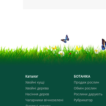
Каталог
БОТАНІКА
Хвойні кущі
Продаж рослин
Хвойні дерева
Обмін рослин
Насіння дерев
Рослини дарують
Чагарники вічнозелені
Рубрикатор
Листяні дерева