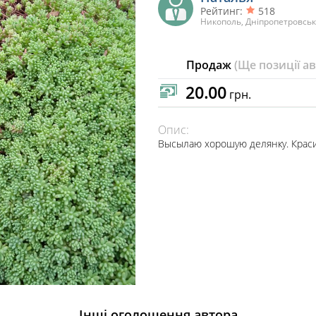
Рейтинг:
518
Никополь, Дніпропетровськ
Продаж
(Ще позиції а
20.00
грн.
Опис:
Высылаю хорошую делянку. Краси
Інші оголошення автора