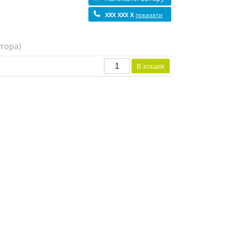
xxx xxx x
показати
втора)