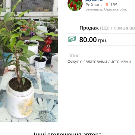
Рейтинг:
135
Беляевка, Одеська обл.
Продаж
(Ще позиції а
80.00
грн.
Опис:
Фикус с салатовыми листочками
Інші оголошення автора