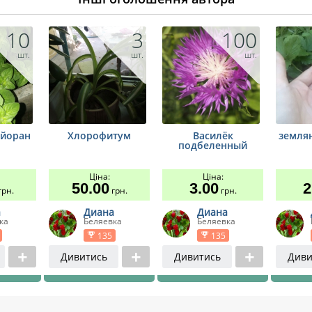
10
3
100
шт.
шт.
шт.
айоран
Хлорофитум
Василёк
земля
подбеленный
Ціна:
Ціна:
50.00
3.00
2
рн.
грн.
грн.
а
Диана
Диана
ка
Беляевка
Беляевка
135
135
Дивитись
Дивитись
Диви