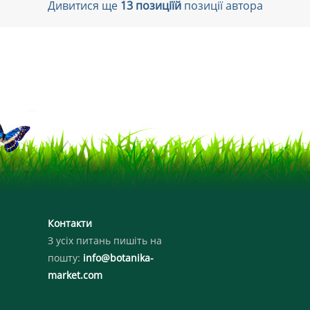
Дивитися ще
13 позиціїй
позиції автора
Контакти
З усіх питань пишіть на
пошту:
info@botanika-
market.com