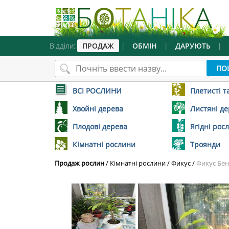
Відділи:
ПРОДАЖ
|
ОБМІН
|
ДАРУЮТЬ
|
ВСІ РОСЛИНИ
Плетисті т
Хвойні дерева
Листяні д
Плодові дерева
Ягідні рос
Кімнатні рослини
Троянди
Продаж рослин
/
Кімнатні рослини
/
Фикус
/
Фикус Бе