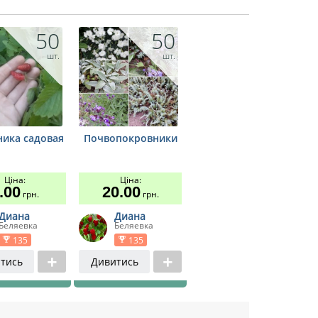
50
50
шт.
шт.
ника садовая
Почвопокровники
Ціна:
Ціна:
.00
20.00
грн.
грн.
Диана
Диана
Беляевка
Беляевка
135
135
тись
Дивитись