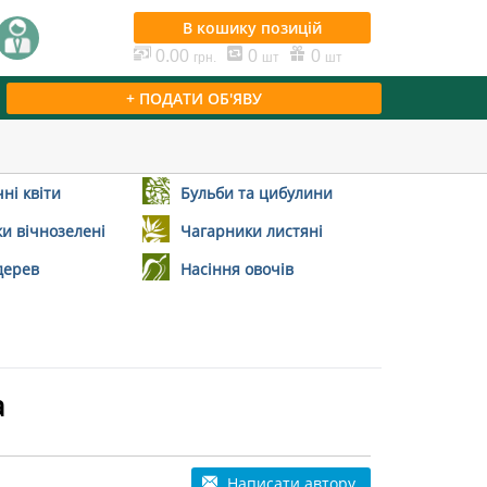
В кошику
позицій
0.00
0
0
грн.
шт
шт
+ ПОДАТИ ОБ'ЯВУ
ні квіти
Бульби та цибулини
и вічнозелені
Чагарники листяні
дерев
Насіння овочів
а
Написати автору