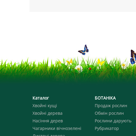
Каталог
БОТАНІКА
Хвойні кущі
Продаж рослин
Хвойні дерева
Обмін рослин
Насіння дерев
Рослини дарують
Чагарники вічнозелені
Рубрикатор
Листяні дерева