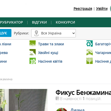
.
Реєстрація
|
Увійти
РУБРИКАТОР
|
ВІДГУКИ
|
КОНКУРСИ
Рубрики:
а ліани
Трави та злаки
Багаторіч
ерева
Хвойні кущі
Чагарник
лини
Насіння квітів
Насіння 
нжамина
Фикус Бенжамин
В наявності
1
позицій.
Диана