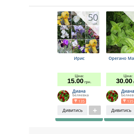
50
шт.
Ирис
Орегано М
Ціна:
Ціна:
15.00
30.00
грн.
г
Диана
Диан
Беляевка
Беляев
135
135
Дивитись
Дивитись