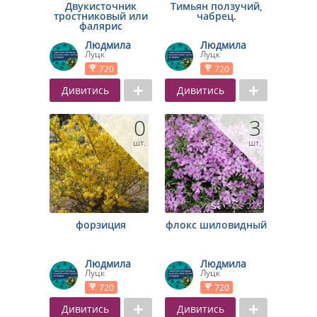
Двукисточник
Тимьян ползучий,
тростниковый или
чабрец.
фалярис
Людмила
Людмила
Луцк
Луцк
720
720
Дивитись
Дивитись
0
3
шт.
шт.
форзиция
флокс шиловидный
Людмила
Людмила
Луцк
Луцк
720
720
Дивитись
Дивитись