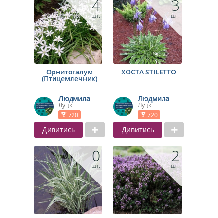
4
3
шт.
шт.
Орнитогалум
ХОСТА STILETTO
(Птицемлечник)
Людмила
Людмила
Луцк
Луцк
720
720
Дивитись
Дивитись
0
2
шт.
шт.