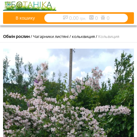
В кошику
0.00
0
0
грн.
Обмін рослин
/
Чагарники листяні
/
кольквиция
/
Кольвиция