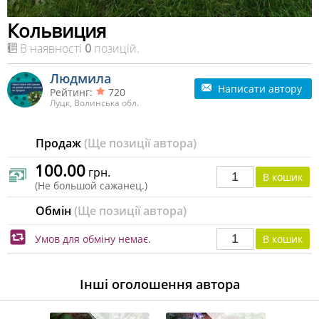
Кольвиция
В наявності
0
позицій.
Людмила
Написати автору
Рейтинг:
720
Луцк, Волинська обл.
Продаж
(Ще позиції автора)
100.00
грн.
(Не большой сажанец.)
Обмін
(Ще позиції автора)
Умов для обміну немає.
Інші оголошення автора